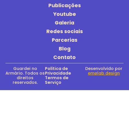
Publicações
Youtube
Galeria
Redes sociais
Parcerias
Blog
Contato
Guardei no
Política de
Desenvolvido por
Armário. Todos os
Privacidade
emølab design
direitos
Termos de
reservados.
Serviço